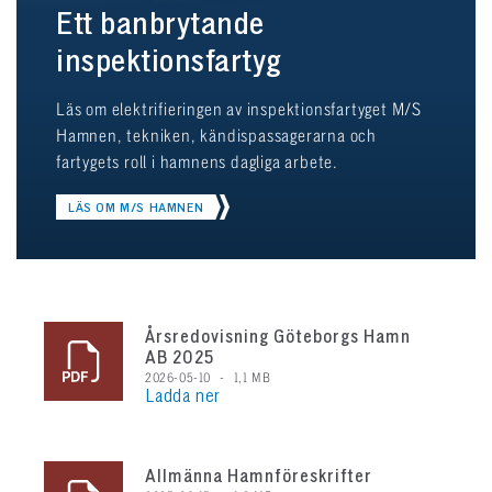
Ett banbrytande
inspektionsfartyg
Läs om elektrifieringen av inspektionsfartyget M/S
Hamnen, tekniken, kändispassagerarna och
fartygets roll i hamnens dagliga arbete.
LÄS OM M/S HAMNEN
Årsredovisning Göteborgs Hamn
AB 2025
2026-05-10
1,1 MB
Ladda ner
Allmänna Hamnföreskrifter