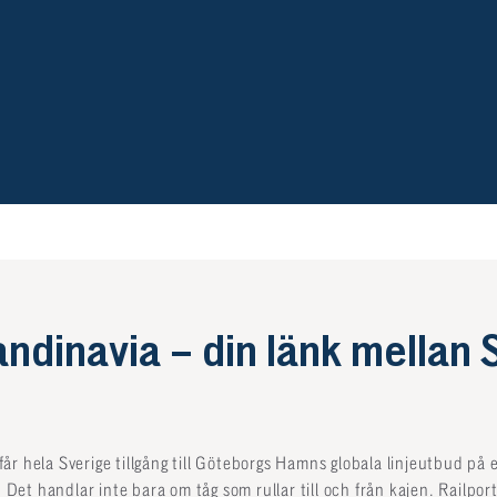
andinavia –
din länk mellan 
r hela Sverige tillgång till Göteborgs Hamns globala linjeutbud på 
. Det handlar inte bara om tåg som rullar till och från kajen. Railpor