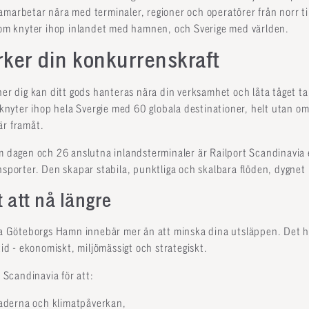
marbetar nära med terminaler, regioner och operatörer från norr til
m knyter ihop inlandet med hamnen, och Sverige med världen.
ker din konkurrenskraft
er dig kan ditt gods hanteras nära din verksamhet och låta tåget ta d
yter ihop hela Svergie med 60 globala destinationer, helt utan omla
är framåt.
om dagen och 26 anslutna inlandsterminaler är Railport Scandinavia 
nsporter. Den skapar stabila, punktliga och skalbara flöden, dygnet 
t att nå längre
via Göteborgs Hamn innebär mer än att minska dina utsläppen. Det 
tid - ekonomiskt, miljömässigt och strategiskt.
t Scandinavia för att:
aderna och klimatpåverkan,