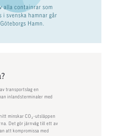
 alla containrar som
s i svenska hamnar går
 Göteborgs Hamn.
a?
 av transportslag en
mman inlandsterminaler med
snitt minskar CO₂-utsläppen
 Det gör järnväg till ett av
utan att kompromissa med