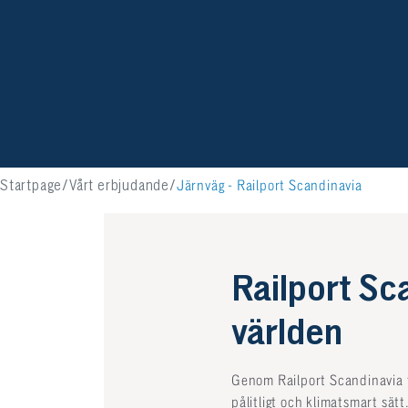
Startpage
Vårt erbjudande
Järnväg - Railport Scandinavia
Railport Sc
världen
Genom Railport Scandinavia få
pålitligt och klimatsmart sätt