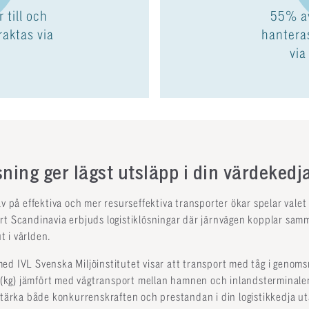
 till och
55% av
aktas via
hantera
via
sning ger lägst utsläpp i din värdekedj
av på effektiva och mer resurseffektiva transporter ökar spelar valet
rt Scandinavia erbjuds logistiklösningar där järnvägen kopplar sa
 i världen.
ed IVL Svenska Miljöinstitutet visar att transport med tåg i genom
g) jämfört med vägtransport mellan hamnen och inlandsterminalerna.
 stärka både konkurrenskraften och prestandan i din logistikkedja 