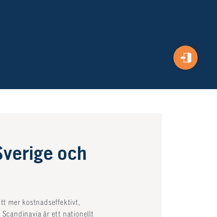
Sverige och
ett mer kostnadseffektivt,
t Scandinavia är ett nationellt