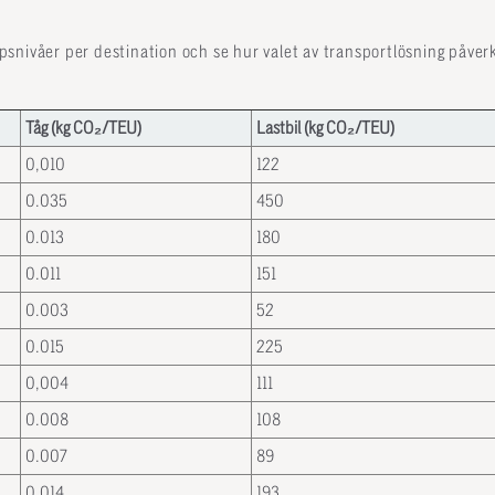
snivåer per destination och se hur valet av transportlösning påverk
Tåg (kg CO₂/TEU)
Lastbil (kg CO₂/TEU)
0,010
122
0.035
450
0.013
180
0.011
151
0.003
52
0.015
225
0,004
111
0.008
108
0.007
89
0.014
193