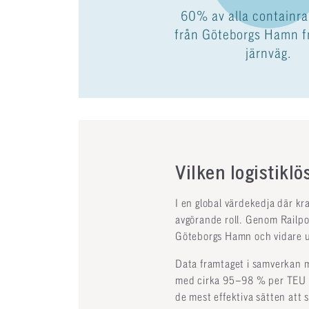
60% av alla containrar
från Göteborgs Hamn fr
järnväg.
Vilken logistiklö
I en global värdekedja där kr
avgörande roll. Genom Railpo
Göteborgs Hamn och vidare ut
Data framtaget i samverkan m
med cirka 95–98 % per TEU (k
de mest effektiva sätten att