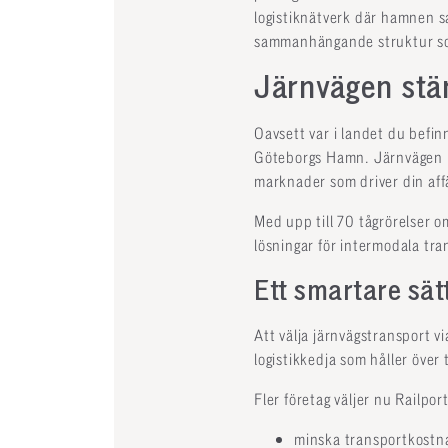
logistiknätverk där hamnen sa
sammanhängande struktur so
Järnvägen stär
Oavsett var i landet du befinn
Göteborgs Hamn. Järnvägen kn
marknader som driver din aff
Med upp till 70 tågrörelser 
lösningar för intermodala tra
Ett smartare sät
Att välja järnvägstransport 
logistikkedja som håller över 
Fler företag väljer nu Railpor
minska transportkostn