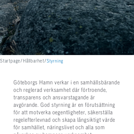
Startpage
Hållbarhet
Styrning
Göteborgs Hamn verkar i en samhällsbärande
och reglerad verksamhet där förtroende,
transparens och ansvarstagande är
avgörande. God styrning är en förutsättning
för att motverka oegentligheter, säkerställa
regelefterlevnad och skapa långsiktigt värde
för samhället, näringslivet och alla som