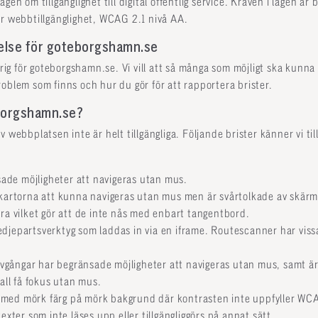
gen om tillgänglighet till digital offentlig service. Kraven i lagen är
ör webbtillgänglighet, WCAG 2.1 nivå AA.
relse för goteborgshamn.se
g för goteborgshamn.se. Vi vill att så många som möjligt ska kunn
oblem som finns och hur du gör för att rapportera brister.
eborgshamn.se?
 webbplatsen inte är helt tillgängliga. Följande brister känner vi til
de möjligheter att navigeras utan mus.
 kartorna att kunna navigeras utan mus men är svårtolkade av skärml
ara vilket gör att de inte nås med enbart tangentbord.
djepartsverktyg som laddas in via en iframe. Routescanner har viss
gångar har begränsade möjligheter att navigeras utan mus, samt ä
fall få fokus utan mus.
med mörk färg på mörk bakgrund där kontrasten inte uppfyller WCAG
texter som inte läses upp eller tillgängliggörs på annat sätt.