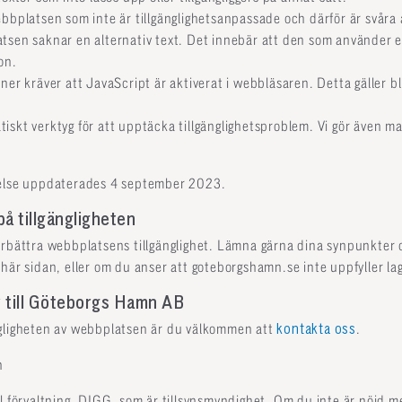
ebbplatsen som inte är tillgänglighetsanpassade och därför är svåra
atsen saknar en alternativ text. Det innebär att den som använder e
on.
oner kräver att JavaScript är aktiverat i webbläsaren. Detta gäller 
iskt verktyg för att upptäcka tillgänglighetsproblem. Vi gör även m
relse uppdaterades 4 september 2023.
å tillgängligheten
örbättra webbplatsens tillgänglighet. Lämna gärna dina synpunkte
här sidan, eller om du anser att goteborgshamn.se inte uppfyller la
 till Göteborgs Hamn AB
ngligheten av webbplatsen är du välkommen att
kontakta oss
.
n
l förvaltning, DIGG, som är tillsynsmyndighet. Om du inte är nöjd m