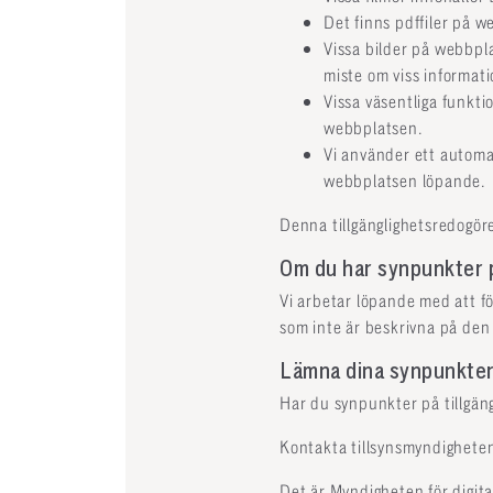
Det finns pdffiler på w
Vissa bilder på webbpl
miste om viss informati
Vissa väsentliga funkti
webbplatsen.
Vi använder ett automat
webbplatsen löpande.
Denna tillgänglighetsredogö
Om du har synpunkter p
Vi arbetar löpande med att f
som inte är beskrivna på den 
Lämna dina synpunkter
Har du synpunkter på tillgä
Kontakta tillsynsmyndighete
Det är Myndigheten för digita