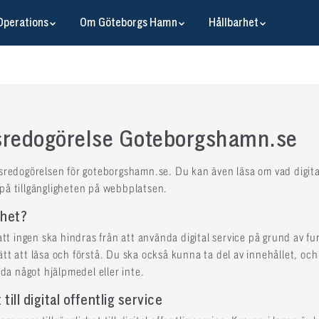
Operations
Om Göteborgs Hamn
Hållbarhet
tsredogörelse Goteborgshamn.se
tsredogörelsen för goteborgshamn.se. Du kan även läsa om vad digital
 på tillgängligheten på webbplatsen.
ghet?
 att ingen ska hindras från att använda digital service på grund av f
ätt att läsa och förstå. Du ska också kunna ta del av innehållet, och
a något hjälpmedel eller inte.
till digital offentlig service