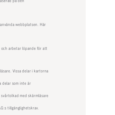
 baserad på den
a använda webbplatsen. Här
l och arbetar löpande för att
äsare. Vissa delar i kartorna
a delar som inte är
r svårtolkad med skärmläsare
:s tillgänglighetskrav.