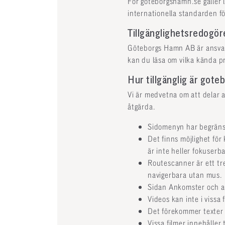
För goteborgshamn.se gäller la
internationella standarden f
Tillgänglighetsredogö
Göteborgs Hamn AB är ansvari
kan du läsa om vilka kända pr
Hur tillgänglig är got
Vi är medvetna om att delar av
åtgärda.
Sidomenyn har begränsa
Det finns möjlighet för
är inte heller fokuserb
Routescanner är ett tre
navigerbara utan mus.
Sidan Ankomster och av
Videos kan inte i vissa 
Det förekommer texter 
Vissa filmer innehåller 