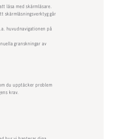
 att läsa med skärmläsare.
tt skärmläsningsverktyg går
bl.a. huvudnavigationen på
anuella granskningar av
r om du upptäcker problem
gens krav.
ed hur vi hanterar dina