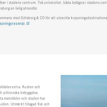
caféer i stadens centrum. Två universitet, båda belägna i stadens c
borg en livlig atmosfär.
sammans med Göteborg & CO för att utveckla kryssningsdestination
ssningsresenär.
 alldeles extra. Kusten och
ch pittoreska bebyggelse.
ta matstäder och staden har
uiden. Utmärkt tillagad fisk och