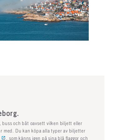
teborg.
 buss och båt oavsett vilken biljett eller
ser med. Du kan köpa alla typer av biljetter
d
, som känns igen på sina blå flaggor och