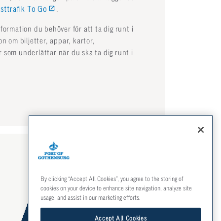
sttrafik To Go
.
formation du behöver för att ta dig runt i
n om biljetter, appar, kartor,
 som underlättar när du ska ta dig runt i
FÖLJ OSS
By clicking “Accept All Cookies”, you agree to the storing of
Facebook
cookies on your device to enhance site navigation, analyze site
usage, and assist in our marketing efforts.
Instagram
Accept All Cookies
LinkedIn