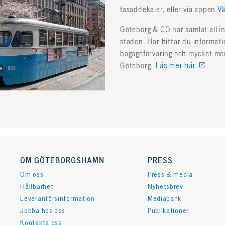
fasaddekaler, eller via appen
Vä
Göteborg & CO har samlat all in
staden. Här hittar du informatio
bagageförvaring och mycket mer
Göteborg.
Läs mer här.
OM GÖTEBORGSHAMN
PRESS
Om oss
Press & media
Hållbarhet
Nyhetsbrev
Leverantörsinformation
Mediabank
Jobba hos oss
Publikationer
Kontakta oss