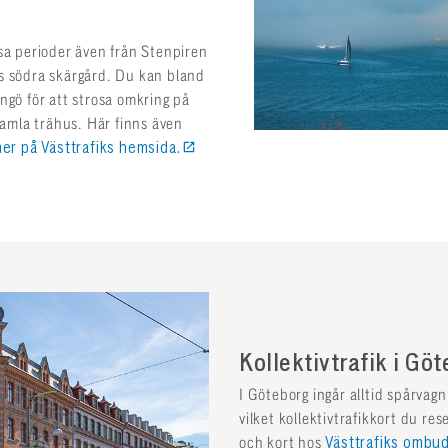
sa perioder även från Stenpiren
rgs södra skärgård. Du kan bland
ngö för att strosa omkring på
gamla trähus. Här finns även
er på Västtrafiks hemsida.
Kollektivtrafik i Gö
I Göteborg ingår alltid spårvagn,
vilket kollektivtrafikkort du re
och kort hos
Västtrafiks ombu