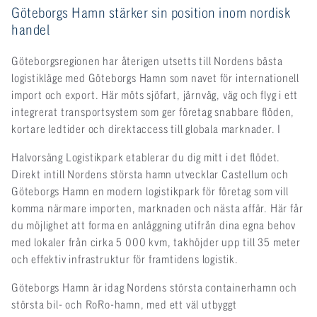
Göteborgs Hamn stärker sin position inom nordisk
handel
Göteborgsregionen har återigen utsetts till Nordens bästa
logistikläge med Göteborgs Hamn som navet för internationell
import och export. Här möts sjöfart, järnväg, väg och flyg i ett
integrerat transportsystem som ger företag snabbare flöden,
kortare ledtider och direktaccess till globala marknader. I
Halvorsäng Logistikpark etablerar du dig mitt i det flödet.
Direkt intill Nordens största hamn utvecklar Castellum och
Göteborgs Hamn en modern logistikpark för företag som vill
komma närmare importen, marknaden och nästa affär. Här får
du möjlighet att forma en anläggning utifrån dina egna behov
med lokaler från cirka 5 000 kvm, takhöjder upp till 35 meter
och effektiv infrastruktur för framtidens logistik.
Göteborgs Hamn är idag Nordens största containerhamn och
största bil- och RoRo-hamn, med ett väl utbyggt