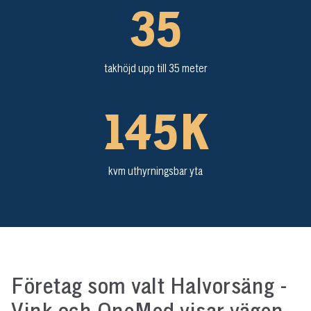
35
takhöjd upp till 35 meter
145
K
kvm uthyrningsbar yta
Företag som valt Halvorsäng -