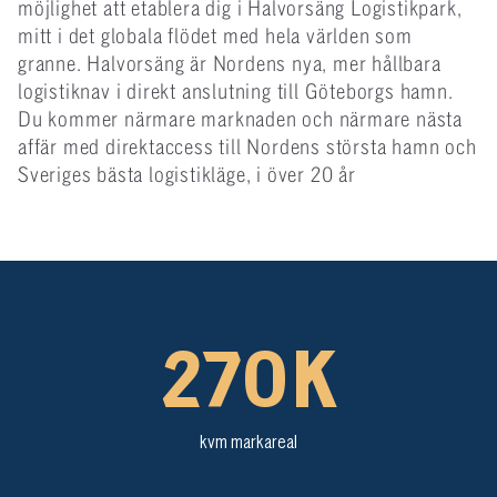
möjlighet att etablera dig i Halvorsäng Logistikpark,
mitt i det globala flödet med hela världen som
granne. Halvorsäng är Nordens nya, mer hållbara
logistiknav i direkt anslutning till Göteborgs hamn.
Du kommer närmare marknaden och närmare nästa
affär med direktaccess till Nordens största hamn och
Sveriges bästa logistikläge, i över 20 år
270
K
kvm markareal