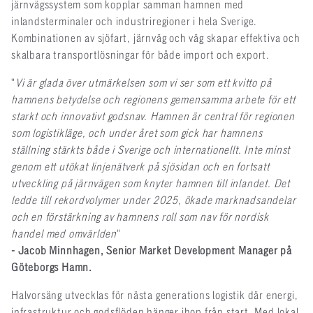
järnvägssystem som kopplar samman hamnen med
inlandsterminaler och industriregioner i hela Sverige.
Kombinationen av sjöfart, järnväg och väg skapar effektiva och
skalbara transportlösningar för både import och export.
"
Vi är glada över utmärkelsen som vi ser som ett kvitto på
hamnens betydelse och regionens gemensamma arbete för ett
starkt och innovativt godsnav. Hamnen är central för regionen
som logistikläge, och under året som gick har hamnens
ställning stärkts både i Sverige och internationellt. Inte minst
genom ett utökat linjenätverk på sjösidan och en fortsatt
utveckling på järnvägen som knyter hamnen till inlandet. Det
ledde till rekordvolymer under 2025, ökade marknadsandelar
och en förstärkning av hamnens roll som nav för nordisk
handel med omvärlden
"
- Jacob Minnhagen, Senior Market Development Manager på
Göteborgs Hamn.
Halvorsäng utvecklas för nästa generations logistik där energi,
infrastruktur och godsflöden hänger ihop från start. Med lokal