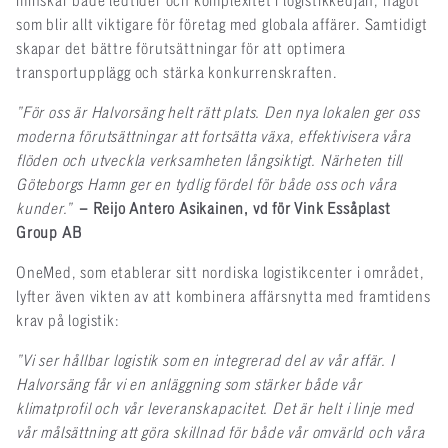
minskar både ledtider och komplexitet i logistikkedjan, något
som blir allt viktigare för företag med globala affärer. Samtidigt
skapar det bättre förutsättningar för att optimera
transportupplägg och stärka konkurrenskraften.
”För oss är Halvorsäng helt rätt plats. Den nya lokalen ger oss
moderna förutsättningar att fortsätta växa, effektivisera våra
flöden och utveckla verksamheten långsiktigt. Närheten till
Göteborgs Hamn ger en tydlig fördel för både oss och våra
kunder.”
– Reijo Antero Asikainen, vd för Vink Essåplast
Group AB
OneMed, som etablerar sitt nordiska logistikcenter i området,
lyfter även vikten av att kombinera affärsnytta med framtidens
krav på logistik:
”Vi ser hållbar logistik som en integrerad del av vår affär. I
Halvorsäng får vi en anläggning som stärker både vår
klimatprofil och vår leveranskapacitet. Det är helt i linje med
vår målsättning att göra skillnad för både vår omvärld och våra