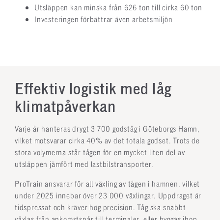
Utsläppen kan minska från 626 ton till cirka 60 ton
Investeringen förbättrar även arbetsmiljön
Effektiv logistik med låg
klimatpåverkan
Varje år hanteras drygt 3 700 godståg i Göteborgs Hamn,
vilket motsvarar cirka 40% av det totala godset. Trots de
stora volymerna står tågen för en mycket liten del av
utsläppen jämfört med lastbilstransporter.
ProTrain ansvarar för all växling av tågen i hamnen, vilket
under 2025 innebar över 23 000 växlingar. Uppdraget är
tidspressat och kräver hög precision. Tåg ska snabbt
växlas från ankomstspår till terminaler, eller byggas ihop