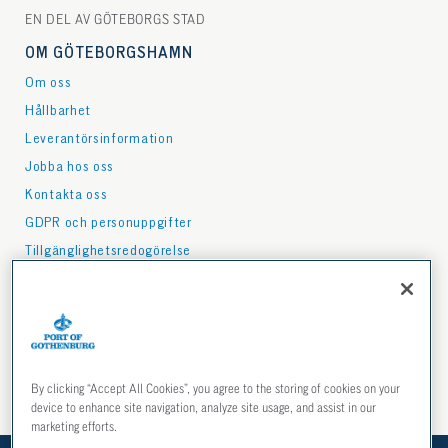
EN DEL AV GÖTEBORGS STAD
OM GÖTEBORGSHAMN
Om oss
Hållbarhet
Leverantörsinformation
Jobba hos oss
Kontakta oss
GDPR och personuppgifter
Tillgänglighetsredogörelse
PRESS
Press & media
Nyhetsbrev
Mediabank
By clicking “Accept All Cookies”, you agree to the storing of cookies on your
Publikationer
device to enhance site navigation, analyze site usage, and assist in our
marketing efforts.