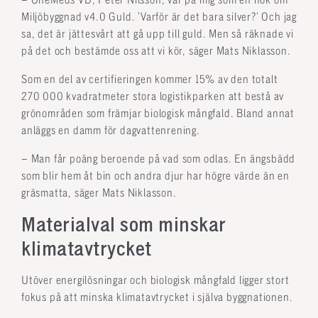
– OneMeds VD, Peter Nilsson, var på mig som en hök om
Miljöbyggnad v4.0 Guld. ’Varför är det bara silver?’ Och jag
sa, det är jättesvårt att gå upp till guld. Men så räknade vi
på det och bestämde oss att vi kör, säger Mats Niklasson.
Som en del av certifieringen kommer 15% av den totalt
270 000 kvadratmeter stora logistikparken att bestå av
grönområden som främjar biologisk mångfald. Bland annat
anläggs en damm för dagvattenrening.
– Man får poäng beroende på vad som odlas. En ängsbädd
som blir hem åt bin och andra djur har högre värde än en
gräsmatta, säger Mats Niklasson.
Materialval som minskar
klimatavtrycket
Utöver energilösningar och biologisk mångfald ligger stort
fokus på att minska klimatavtrycket i själva byggnationen.