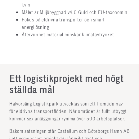
kvm
Målet är Miljöbyggnad v4.0 Guld och EU-taxonomin
Fokus på eldrivna transporter och smart
energilösning
Återvunnet material minskar klimatavtrycket
Ett logistikprojekt med högt
ställda mål
Halvorsäng Logistikpark utvecklas som ett framtida nav
för eldrivna transportflöden. När området är fullt utbyggt
kommer sex anläggningar rymma över 500 arbetsplatser.
Bakom satsningen står Castellum och Göteborgs Hamn AB
i ett gemensamt projekt där långsiktighet och