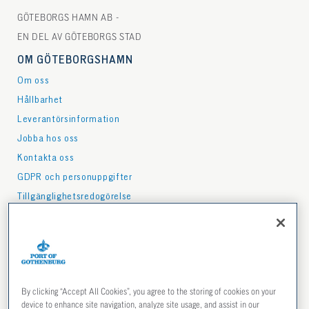
GÖTEBORGS HAMN AB -
EN DEL AV GÖTEBORGS STAD
OM GÖTEBORGSHAMN
Om oss
Hållbarhet
Leverantörsinformation
Jobba hos oss
Kontakta oss
GDPR och personuppgifter
Tillgänglighetsredogörelse
PRESS
Press & media
Nyhetsbrev
Mediabank
By clicking “Accept All Cookies”, you agree to the storing of cookies on your
Publikationer
device to enhance site navigation, analyze site usage, and assist in our