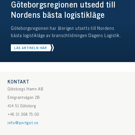
Göteborgsregionen utsedd till
Nordens bästa logistikläge
Göteborgsregionen har återigen utsetts till Nordens
bästa logistikläge av branschtidningen Dagens Logistik.
LÄS ARTIKELN HÄR
KONTAKT
Göteborgs Hamn AB
Emigrantvägen 2B
414 51 Göteborg
+46 31 368 75 00
info@portgot.se